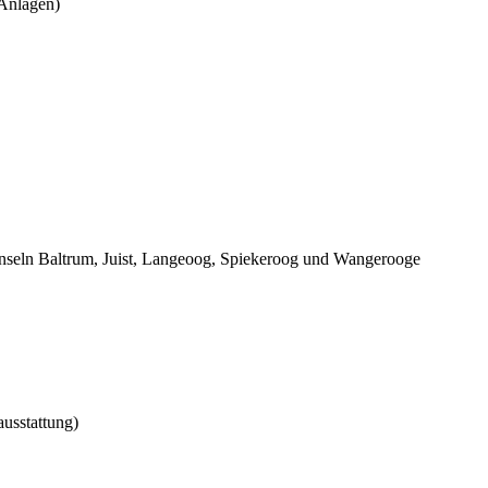
Anlagen)
 Inseln Baltrum, Juist, Langeoog, Spiekeroog und Wangerooge
usstattung)