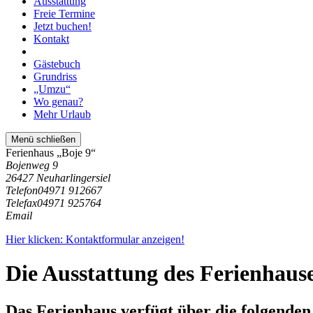
Ausstattung
Freie Termine
Jetzt buchen!
Kontakt
Gästebuch
Grundriss
„Umzu“
Wo genau?
Mehr Urlaub
Menü schließen
Ferienhaus „Boje 9“
Bojenweg 9
26427 Neuharlingersiel
Telefon
04971 912667
Telefax
04971 925764
Email
Hier klicken: Kontaktformular anzeigen!
Die Ausstattung des Ferienhaus
Das Ferienhaus verfügt über die folgenden