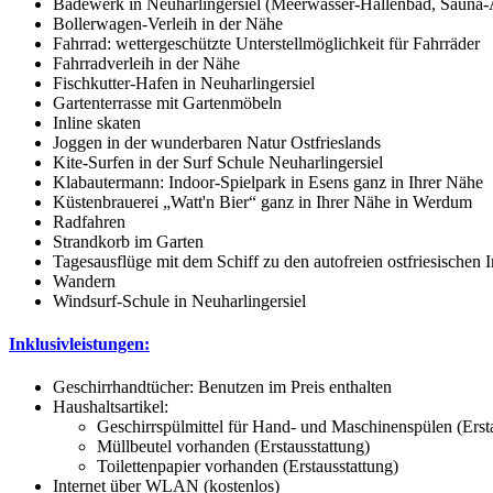
Badewerk in Neuharlingersiel (Meerwasser-Hallenbad, Sauna-
Bollerwagen-Verleih in der Nähe
Fahrrad: wettergeschützte Unterstellmöglichkeit für Fahrräder
Fahrradverleih in der Nähe
Fischkutter-Hafen in Neuharlingersiel
Gartenterrasse mit Gartenmöbeln
Inline skaten
Joggen in der wunderbaren Natur Ostfrieslands
Kite-Surfen in der Surf Schule Neuharlingersiel
Klabautermann: Indoor-Spielpark in Esens ganz in Ihrer Nähe
Küstenbrauerei „Watt'n Bier“ ganz in Ihrer Nähe in Werdum
Radfahren
Strandkorb im Garten
Tagesausflüge mit dem Schiff zu den autofreien ostfriesischen
Wandern
Windsurf-Schule in Neuharlingersiel
Inklusivleistungen:
Geschirrhandtücher: Benutzen im Preis enthalten
Haushaltsartikel:
Geschirrspülmittel für Hand- und Maschinenspülen (Ersta
Müllbeutel vorhanden (Erstausstattung)
Toilettenpapier vorhanden (Erstausstattung)
Internet über WLAN (kostenlos)